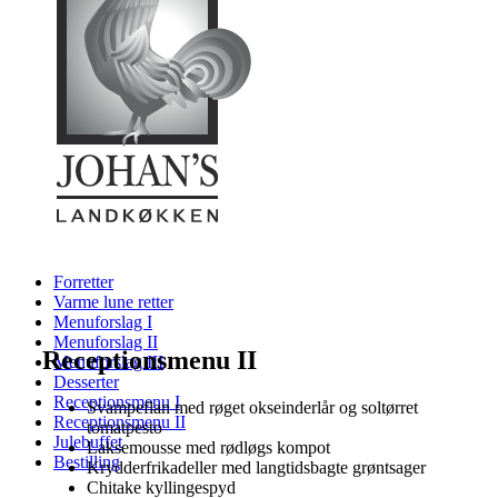
Forretter
Varme lune retter
Menuforslag I
Menuforslag II
Receptionsmenu II
Menuforslag III
Desserter
Receptionsmenu I
Svampeflan med røget okseinderlår og soltørret
Receptionsmenu II
tomatpesto
Julebuffet
Laksemousse med rødløgs kompot
Bestilling
Krydderfrikadeller med langtidsbagte grøntsager
Chitake kyllingespyd