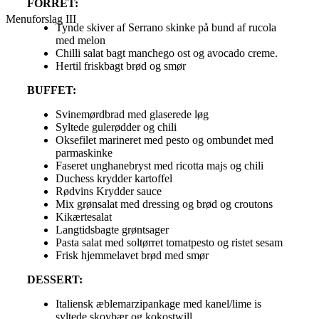
FORRET:
Menuforslag III
Tynde skiver af Serrano skinke på bund af rucola
med melon
Chilli salat bagt manchego ost og avocado creme.
Hertil friskbagt brød og smør
BUFFET:
Svinemørdbrad med glaserede løg
Syltede gulerødder og chili
Oksefilet marineret med pesto og ombundet med
parmaskinke
Faseret unghanebryst med ricotta majs og chili
Duchess krydder kartoffel
Rødvins Krydder sauce
Mix grønsalat med dressing og brød og croutons
Kikærtesalat
Langtidsbagte grøntsager
Pasta salat med soltørret tomatpesto og ristet sesam
Frisk hjemmelavet brød med smør
DESSERT:
Italiensk æblemarzipankage med kanel/lime is
syltede skovbær og kokostwill