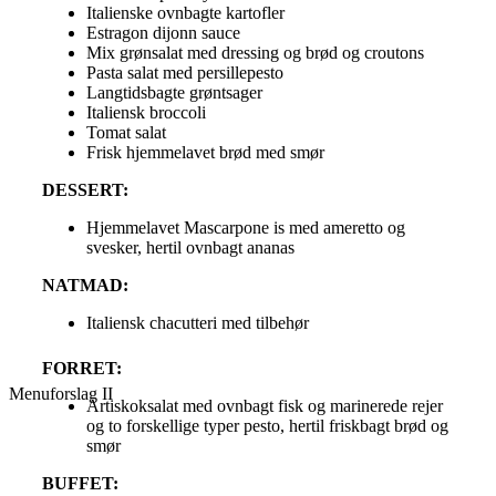
Italienske ovnbagte kartofler
Estragon dijonn sauce
Mix grønsalat med dressing og brød og croutons
Pasta salat med persillepesto
Langtidsbagte grøntsager
Italiensk broccoli
Tomat salat
Frisk hjemmelavet brød med smør
DESSERT:
Hjemmelavet Mascarpone is med ameretto og
svesker, hertil ovnbagt ananas
NATMAD:
Italiensk chacutteri med tilbehør
FORRET:
Menuforslag II
Artiskoksalat med ovnbagt fisk og marinerede rejer
og to forskellige typer pesto, hertil friskbagt brød og
smør
BUFFET: