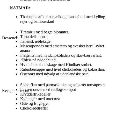
NATMAD:
Thaisuppe af kokosmælk og hønsefond med kylling
rejer og bambusskud
Tiramizu med bagte blommer.
Torta della nona.
Desserter
Italiensk æblekage.
Mascarpone is med ameretto og svesker hertil syltet
ananas.
Fragelite med hvidchokoladeis og skovbærparfait.
Æbleis på nøddebund.
Hvid chokoladeiskage med Hindbær sorbet.
Rabarbersuppe med hvid chokoladeis og kokosflan.
Ostebræt med udvalg af udenlandske oste.
Spinatflan med parmaskinke og soltørret tomatpesto
Laksemousse med rødløgskompot
Receptionsmenu I
Krydderfrikadeller
Kyllinglår med urtecrust
Oste og frugtspyd
Chokoladetrøfler