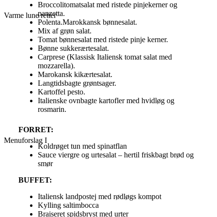
Broccolitomatsalat med ristede pinjekerner og
panzetta.
Varme lune retter
Polenta.Marokkansk bønnesalat.
Mix af grøn salat.
Tomat bønnesalat med ristede pinje kerner.
Bønne sukkerærtesalat.
Carprese (Klassisk Italiensk tomat salat med
mozzarella).
Marokansk kikærtesalat.
Langtidsbagte grøntsager.
Kartoffel pesto.
Italienske ovnbagte kartofler med hvidløg og
rosmarin.
FORRET:
Menuforslag I
Koldrøget tun med spinatflan
Sauce viergre og urtesalat – hertil friskbagt brød og
smør
BUFFET:
Italiensk landpostej med rødløgs kompot
Kylling saltimbocca
Braiseret spidsbryst med urter