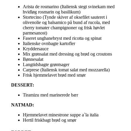
Arista de rosmarino (Italiensk stegt svinekam med
hvidløg rosmarin og basilikum)
Stortecino (Tynde skiver af oksefilet sauteret i
olivenolie og balsamico på bund af rucola, med
cherry tomater champignoner og frisk høvlet
parmesanost)
Faseret unghanebryst med ricotta og spinat
Italienske ovnbagte kartofler
Kryddersauce
Mix grønsalat med dressing og brød og croutons
Bønnesalat
Langtidsbagte grøntsager
Carprese (Italiensk tomat salat med mozzarella)
Frisk hjemmelavet brød med smør
DESSERT:
Tiramizu med marinerede bær
NATMAD:
Hjemmelavet minestrone suppe a`la italia
Hertil friskbagt brød og smør