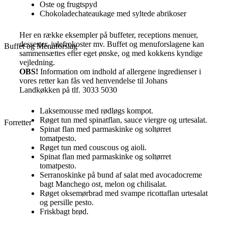
Oste og frugtspyd
Chokoladechateaukage med syltede abrikoser
Her en række eksempler på buffeter, receptions menuer,
desserter, julefrokoster mv. Buffet og menuforslagene kan
Buffet og Menuforslag
sammensættes efter eget ønske, og med kokkens kyndige
vejledning.
OBS!
Information om indhold af allergene ingredienser i
vores retter kan fås ved henvendelse til Johans
Landkøkken på tlf. 3033 5030
Laksemousse med rødløgs kompot.
Røget tun med spinatflan, sauce viergre og urtesalat.
Forretter
Spinat flan med parmaskinke og soltørret
tomatpesto.
Røget tun med couscous og aioli.
Spinat flan med parmaskinke og soltørret
tomatpesto.
Serranoskinke på bund af salat med avocadocreme
bagt Manchego ost, melon og chilisalat.
Røget oksemørbrad med svampe ricottaflan urtesalat
og persille pesto.
Friskbagt brød.