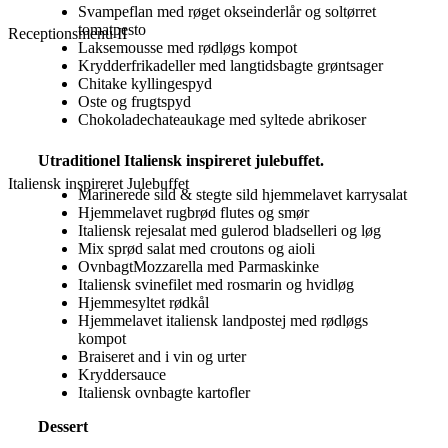
Svampeflan med røget okseinderlår og soltørret
tomatpesto
Receptionsmenu II
Laksemousse med rødløgs kompot
Krydderfrikadeller med langtidsbagte grøntsager
Chitake kyllingespyd
Oste og frugtspyd
Chokoladechateaukage med syltede abrikoser
Utraditionel Italiensk inspireret julebuffet.
Italiensk inspireret Julebuffet
Marinerede sild & stegte sild hjemmelavet karrysalat
Hjemmelavet rugbrød flutes og smør
Italiensk rejesalat med gulerod bladselleri og løg
Mix sprød salat med croutons og aioli
OvnbagtMozzarella med Parmaskinke
Italiensk svinefilet med rosmarin og hvidløg
Hjemmesyltet rødkål
Hjemmelavet italiensk landpostej med rødløgs
kompot
Braiseret and i vin og urter
Kryddersauce
Italiensk ovnbagte kartofler
Dessert